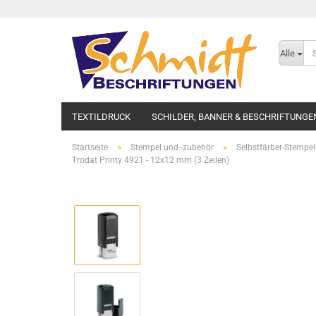
Alle
TEXTILDRUCK
SCHILDER, BANNER & BESCHRIFTUNGE
»
»
Startseite
Stempel und -zubehör
Selbstfärber-Stempel
Trodat Printy 4921 - 12x12 mm (3 Zeilen)