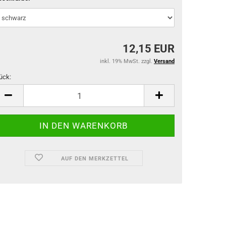
12,15 EUR
inkl. 19% MwSt. zzgl.
Versand
ück:
ück
AUF DEN MERKZETTEL