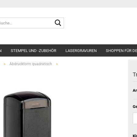
Suche...
N
STEMPEL UND -ZUBEHÖR
LASERGRAVUREN
SHOPPEN FÜR D
»
»
Abdruckform quadratisch
T
Ar
Ge
Ki