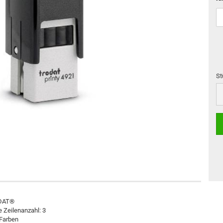
St
St
ODAT®
 Zeilenanzahl: 3
 Farben