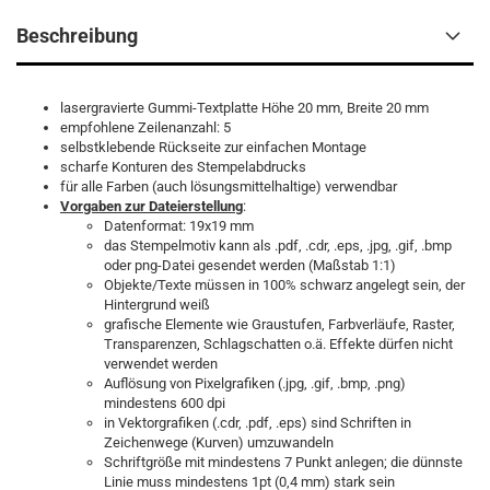
Beschreibung
lasergravierte Gummi-Textplatte Höhe 20 mm, Breite 20 mm
empfohlene Zeilenanzahl: 5
selbstklebende Rückseite zur einfachen Montage
scharfe Konturen des Stempelabdrucks
für alle Farben (auch lösungsmittelhaltige) verwendbar
Vorgaben zur Dateierstellun
g
:
Datenformat: 19x19 mm
das Stempelmotiv kann als .pdf, .cdr, .eps, .jpg, .gif, .bmp
oder png-Datei gesendet werden (Maßstab 1:1)
Objekte/Texte müssen in 100% schwarz angelegt sein, der
Hintergrund weiß
grafische Elemente wie Graustufen, Farbverläufe, Raster,
Transparenzen, Schlagschatten o.ä. Effekte dürfen nicht
verwendet werden
Auflösung von Pixelgrafiken (.jpg, .gif, .bmp, .png)
mindestens 600 dpi
in Vektorgrafiken (.cdr, .pdf, .eps) sind Schriften in
Zeichenwege (Kurven) umzuwandeln
Schriftgröße mit mindestens 7 Punkt anlegen; die dünnste
Linie muss mindestens 1pt (0,4 mm) stark sein