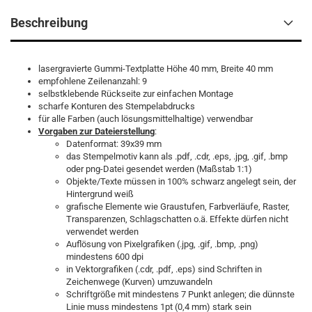
Beschreibung
lasergravierte Gummi-Textplatte Höhe 40 mm, Breite 40 mm
empfohlene Zeilenanzahl: 9
selbstklebende Rückseite zur einfachen Montage
scharfe Konturen des Stempelabdrucks
für alle Farben (auch lösungsmittelhaltige) verwendbar
Vorgaben zur Dateierstellun
g
:
Datenformat: 39x39 mm
das Stempelmotiv kann als .pdf, .cdr, .eps, .jpg, .gif, .bmp
oder png-Datei gesendet werden (Maßstab 1:1)
Objekte/Texte müssen in 100% schwarz angelegt sein, der
Hintergrund weiß
grafische Elemente wie Graustufen, Farbverläufe, Raster,
Transparenzen, Schlagschatten o.ä. Effekte dürfen nicht
verwendet werden
Auflösung von Pixelgrafiken (.jpg, .gif, .bmp, .png)
mindestens 600 dpi
in Vektorgrafiken (.cdr, .pdf, .eps) sind Schriften in
Zeichenwege (Kurven) umzuwandeln
Schriftgröße mit mindestens 7 Punkt anlegen; die dünnste
Linie muss mindestens 1pt (0,4 mm) stark sein