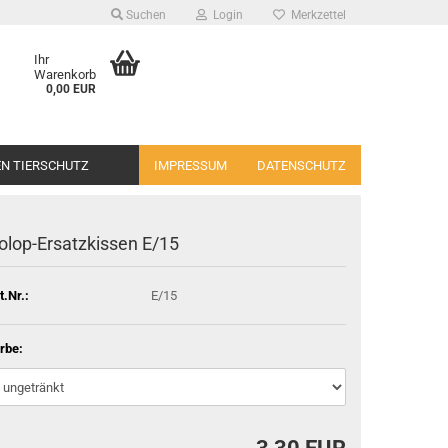
Suchen
Login
Merkzettel
Ihr
Warenkorb
0,00 EUR
EN TIERSCHUTZ
IMPRESSUM
DATENSCHUTZ
olop-Ersatzkissen E/15
t.Nr.:
E/15
rbe: