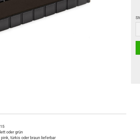
St
St
 15
lett oder grün
ink, türkis oder braun lieferbar