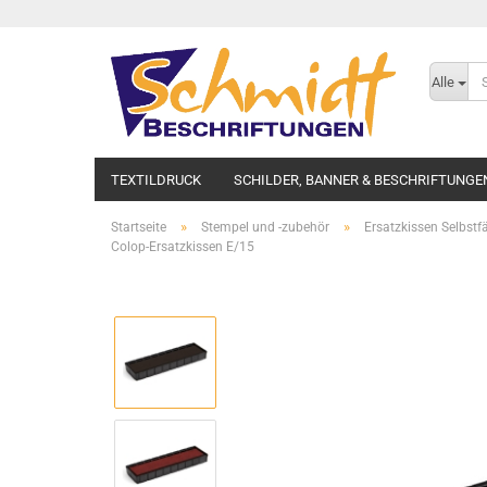
Alle
TEXTILDRUCK
SCHILDER, BANNER & BESCHRIFTUNGE
»
»
Startseite
Stempel und -zubehör
Ersatzkissen Selbstf
Colop-Ersatzkissen E/15