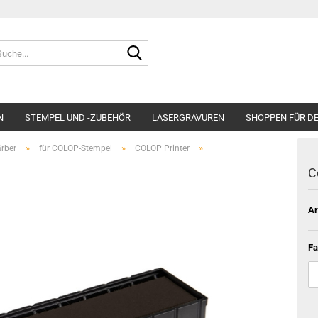
Suche...
N
STEMPEL UND -ZUBEHÖR
LASERGRAVUREN
SHOPPEN FÜR D
»
»
»
ärber
für COLOP-Stempel
COLOP Printer
C
Ar
Fa